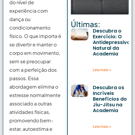
do nível de
experiência com
dança ou
Últimas:
condicionamento
Descubra o
físico. O que importa é
Exercício: O
Antidepressivo
se divertir e manter o
Natural da
corpo em movimento,
Academia
14 de maio de 2025
sem se preocupar
com a perfeição dos
Leia mais »
passos. Essa
abordagem elimina o
Descubra os
Incríveis
estresse normalmente
Benefícios do
associado a outras
Jiu-Jitsu na
Academia
atividades físicas,
14 de maio de 2025
promovendo bem-
Leia mais »
estar, autoestima e