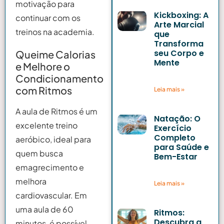
motivação para
Kickboxing: A
continuar com os
Arte Marcial
treinos na academia.
que
Transforma
seu Corpo e
Queime Calorias
Mente
e Melhore o
14 de maio de 2025
Condicionamento
com Ritmos
Leia mais »
A aula de Ritmos é um
Natação: O
excelente treino
Exercício
Completo
aeróbico, ideal para
para Saúde e
quem busca
Bem-Estar
12 de maio de 2025
emagrecimento e
melhora
Leia mais »
cardiovascular. Em
uma aula de 60
Ritmos:
Descubra a
minutos, é possível