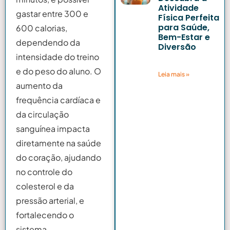
Atividade
gastar entre 300 e
Física Perfeita
para Saúde,
600 calorias,
Bem-Estar e
dependendo da
Diversão
intensidade do treino
12 de maio de 2025
e do peso do aluno. O
Leia mais »
aumento da
frequência cardíaca e
da circulação
sanguínea impacta
diretamente na saúde
do coração, ajudando
no controle do
colesterol e da
pressão arterial, e
fortalecendo o
sistema