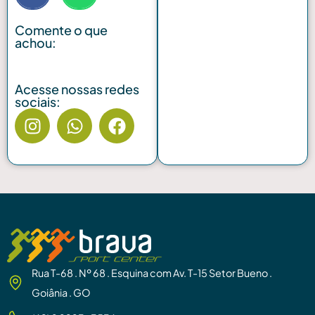
Comente o que
achou:
Acesse nossas redes
sociais:
Rua T-68 . Nº 68 . Esquina com Av. T-15 Setor Bueno .
Goiânia . GO